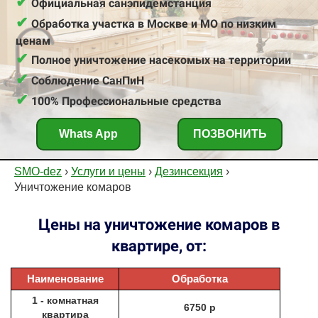
✔
Официальная санэпидемстанция
✔
Обработка участка в Москве и МО по низким
ценам
✔
Полное уничтожение насекомых на территории
✔
Соблюдение СанПиН
✔
100% Профессиональные средства
Whats App
ПОЗВОНИТЬ
SMO-dez
›
Услуги и цены
›
Дезинсекция
›
Уничтожение комаров
Цены на уничтожение комаров в
квартире, от:
Наименование
Обработка
1 - комнатная
6750 р
квартира